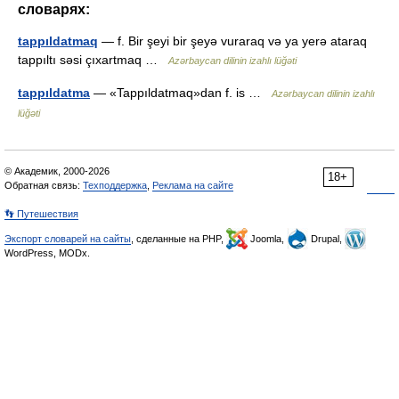
словарях:
tappıldatmaq
— f. Bir şeyi bir şeyə vuraraq və ya yerə ataraq
tappıltı səsi çıxartmaq …
Azərbaycan dilinin izahlı lüğəti
tappıldatma
— «Tappıldatmaq»dan f. is …
Azərbaycan dilinin izahlı
lüğəti
© Академик, 2000-2026
18+
Обратная связь:
Техподдержка
,
Реклама на сайте
👣 Путешествия
Экспорт словарей на сайты
, сделанные на PHP,
Joomla,
Drupal,
WordPress, MODx.