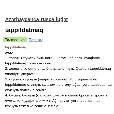
Azərbaycanca-rusca lüğət
tappıldatmaq
Толкование
Перевод
tappıldatmaq
глаг.
1. топать (стучать, бить ногой, ногами об пол). Ayaqlarını
tappıldatmaq топать ногами
2. хлопать, хлопнуть, шлёпать, шлёпнуть. Qapıları tappıldatmaq
хлопнуть дверьми
3. стукать, стукнуть (ударить с силой). Yumruğunu stola
tappıldatmaq стукнуть кулаком по столу, ağacı yerə tappıldatmaq
стукнуть палкой о землю
4. бухать, бухнуть (с глухим шумом и силой бросить, уронить
что-л.
или ударить
и т.п.
). Ağır şeyləri yerə tappıldatmaq
бухнуть тяжёлые вещи о землю