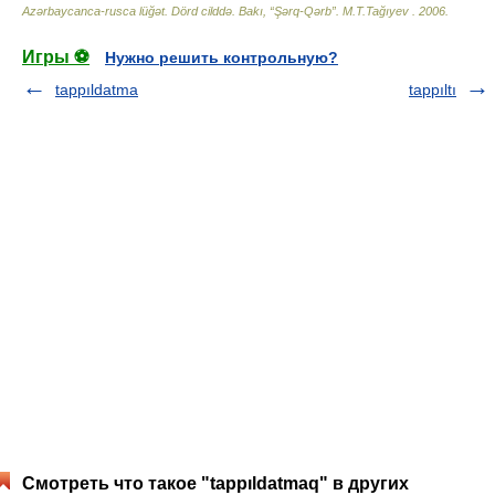
Azərbaycanca-rusca lüğət. Dörd cilddə. Bakı, “Şərq-Qərb”
.
M.T.Tağıyev
.
2006
.
Игры ⚽
Нужно решить контрольную?
tappıldatma
tappıltı
Смотреть что такое "tappıldatmaq" в других